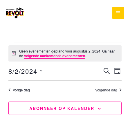
Ga
naar
de
inhoud
Evenementen
Geen evenementen gepland voor augustus 2, 2024. Ga naar
for
Bericht
de
volgende aankomende evenementen
.
augustus
8/2/2024
ZOEKEN
Evenement
Even
2,
DAG
Selecteer
Zoeken
weer
2024
een
en
navig
Vorige dag
Volgende dag
datum.
weergeven
navigatie
ABONNEER OP KALENDER