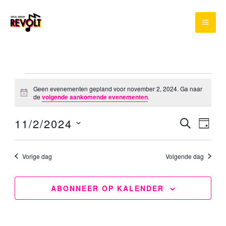
Ga
naar
de
inhoud
Evenementen
Geen evenementen gepland voor november 2, 2024. Ga naar
for
Bericht
de
volgende aankomende evenementen
.
november
11/2/2024
ZOEKEN
Evenement
Even
2,
DAG
Selecteer
Zoeken
weer
2024
een
en
navig
Vorige dag
Volgende dag
datum.
weergeven
navigatie
ABONNEER OP KALENDER