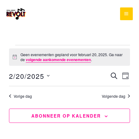
Ga
naar
de
inhoud
Evenementen
Geen evenementen gepland voor februari 20, 2025. Ga naar
for
Bericht
de
volgende aankomende evenementen
.
februari
2/20/2025
ZOEKEN
Evenement
Even
20,
DAG
Selecteer
Zoeken
weer
2025
een
en
navig
Vorige dag
Volgende dag
datum.
weergeven
navigatie
ABONNEER OP KALENDER