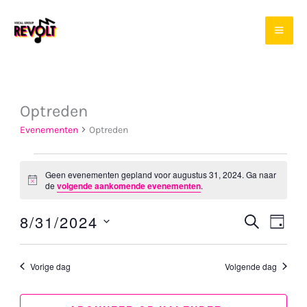
Ga
naar
de
inhoud
Optreden
Evenementen
Optreden
Evenementen
Geen evenementen gepland voor augustus 31, 2024. Ga naar
for
Bericht
de
volgende aankomende evenementen
.
augustus
8/31/2024
ZOEKEN
Evenement
Even
31,
DAG
Selecteer
Zoeken
weer
2024
een
en
navig
Vorige dag
Volgende dag
datum.
weergeven
navigatie