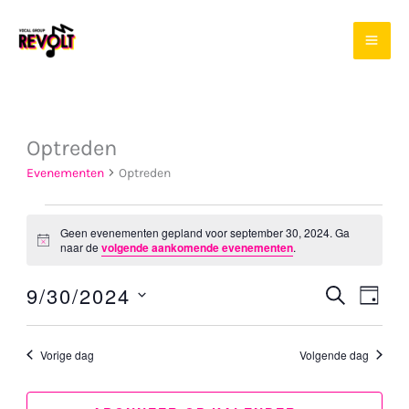
Ga
naar
de
inhoud
Optreden
Evenementen
Optreden
Evenementen
Geen evenementen gepland voor september 30, 2024. Ga
for
Bericht
naar de
volgende aankomende evenementen
.
september
9/30/2024
ZOEKEN
Evenement
Even
30,
DAG
Selecteer
Zoeken
weer
2024
een
en
navig
Vorige dag
Volgende dag
datum.
weergeven
navigatie