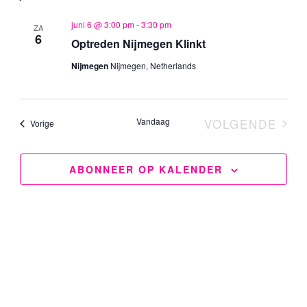
juni 6 @ 3:00 pm
-
3:30 pm
ZA
6
Optreden Nijmegen Klinkt
Nijmegen
Nijmegen, Netherlands
Vandaag
VOLGENDE
Evenementen
Vorige
EVENEME
ABONNEER OP KALENDER