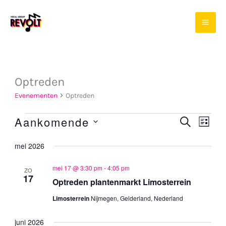
Ga
naar
de
inhoud
Optreden
Evenementen
Optreden
Aankomende
Evenementen
ZOEKEN
Evenement
Even
LIJST
Selecteer
Zoeken
weer
mei 2026
een
en
navig
datum.
mei 17 @ 3:30 pm
-
4:05 pm
weergeven
ZO
17
Optreden plantenmarkt Limosterrein
navigatie
Limosterrein
Nijmegen, Gelderland, Nederland
juni 2026